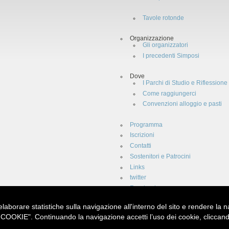
Tavole rotonde
Organizzazione
Gli organizzatori
I precedenti Simposi
Dove
I Parchi di Studio e Riflessione
Come raggiungerci
Convenzioni alloggio e pasti
Programma
Iscrizioni
Contatti
Sostenitori e Patrocini
Links
twitter
Facebook
i elaborare statistiche sulla navigazione all'interno del sito e rendere la
OOKIE". Continuando la navigazione accetti l’uso dei cookie, cliccando 
ledda"