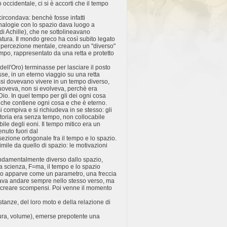
co occidentale, ci si è accorti che il tempo
ircondava: benchè fosse infatti
nalogie con lo spazio dava luogo a
di Achille), che ne sottolineavano
natura. Il mondo greco ha così subito legato
 percezione mentale, creando un "diverso"
mpo, rappresentato da una retta e protetto
dell'Oro) terminasse per lasciare il posto
se, in un eterno viaggio su una retta
ssi dovevano vivere in un tempo diverso,
muoveva, non si evolveva, perchè era
Dio. In quel tempo per gli dei ogni cosa
e che contiene ogni cosa e che è eterno.
si compiva e si richiudeva in se stesso: gli
toria era senza tempo, non collocabile
ile degli eoni. Il tempo mitico era un
nuto fuori dal
ezione ortogonale fra il tempo e lo spazio.
simile da quello di spazio: le motivazioni
fondamentalmente diverso dallo spazio,
a scienza, F=ma, il tempo e lo spazio
mpo apparve come un parametro, una freccia
ltava andare sempre nello stesso verso, ma
a creare scompensi. Poi venne il momento
tanze, del loro moto e della relazione di
ura, volume), emerse prepotente una