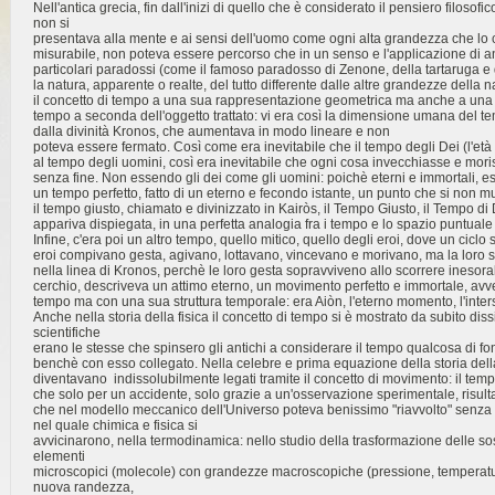
Nell'antica grecia, fin dall'inizi di quello che è considerato il pensiero filosofi
non si
presentava alla mente e ai sensi dell'uomo come ogni alta grandezza che lo c
misurabile, non poteva essere percorso che in un senso e l'applicazione di a
particolari paradossi (come il famoso paradosso di Zenone, della tartaruga e 
la natura, apparente o realte, del tutto differente dalle altre grandezze della 
il concetto di tempo a una sua rappresentazione geometrica ma anche a una
tempo a seconda dell'oggetto trattato: vi era così la dimensione umana del te
dalla divinità Kronos, che aumentava in modo lineare e non
poteva essere fermato. Così come era inevitabile che il tempo degli Dei (l'età 
al tempo degli uomini, così era inevitabile che ogni cosa invecchiasse e moris
senza fine. Non essendo gli dei come gli uomini: poichè eterni e immortali, e
un tempo perfetto, fatto di un eterno e fecondo istante, un punto che si non 
il tempo giusto, chiamato e divinizzato in Kairòs, il Tempo Giusto, il Tempo di 
appariva dispiegata, in una perfetta analogia fra i tempo e lo spazio puntual
Infine, c'era poi un altro tempo, quello mitico, quello degli eroi, dove un ciclo 
eroi compivano gesta, agivano, lottavano, vincevano e morivano, ma la loro s
nella linea di Kronos, perchè le loro gesta sopravviveno allo scorrere inesorab
cerchio, descriveva un attimo eterno, un movimento perfetto e immortale, avve
tempo ma con una sua struttura temporale: era Aiòn, l'eterno momento, l'inters
Anche nella storia della fisica il concetto di tempo si è mostrato da subito dis
scientifiche
erano le stesse che spinsero gli antichi a considerare il tempo qualcosa di 
benchè con esso collegato. Nella celebre e prima equazione della storia dell
diventavano indissolubilmente legati tramite il concetto di movimento: il te
che solo per un accidente, solo grazie a un'osservazione sperimentale, risu
che nel modello meccanico dell'Universo poteva benissimo "riavvolto" senz
nel quale chimica e fisica si
avvicinarono, nella termodinamica: nello studio della trasformazione delle sos
elementi
microscopici (molecole) con grandezze macroscopiche (pressione, temperat
nuova randezza,