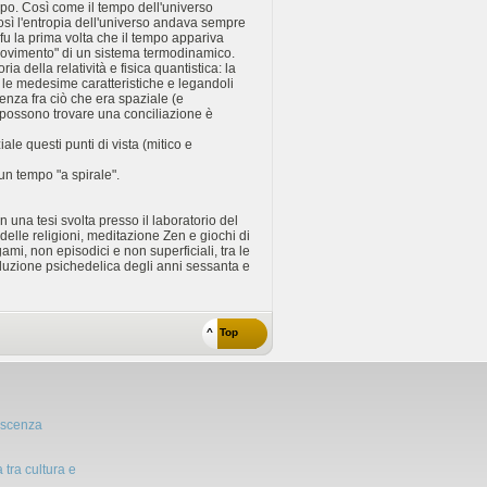
empo. Così come il tempo dell'universo
osì l'entropia dell'universo andava sempre
 fu la prima volta che il tempo appariva
"movimento" di un sistema termodinamico.
ia della relatività e fisica quantistica: la
le medesime caratteristiche e legandoli
enza fra ciò che era spaziale (e
i possono trovare una conciliazione è
le questi punti di vista (mitico e
 un tempo "a spirale".
 una tesi svolta presso il laboratorio del
delle religioni, meditazione Zen e giochi di
gami, non episodici e non superficiali, tra le
voluzione psichedelica degli anni sessanta e
^ Top
oscenza
 tra cultura e