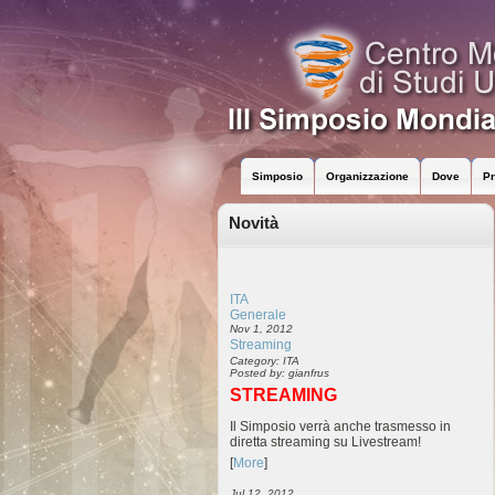
Simposio
Organizzazione
Dove
P
Novità
ITA
Generale
Nov 1, 2012
Streaming
Category: ITA
Posted by: gianfrus
STREAMING
Il Simposio verrà anche trasmesso in
diretta streaming su Livestream!
[
More
]
Jul 12, 2012