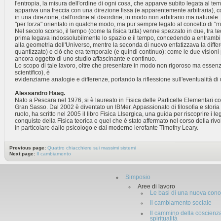
l'entropia, la misura dell'ordine di ogni cosa, che apparve subito legata al t
appariva una freccia con una direzione fissa (e apparentemente arbitraria), c
in una direzione, dall'ordine al disordine, in modo non arbitrario ma naturale:
"per forza" orientato in qualche modo, ma pur sempre legato al concetto di 
Nel secolo scorso, il tempo (come la fisica tutta) venne spezzato in due, tra teor
prima legava indossolubilmente lo spazio e il tempo, concedendo a entrambi 
alla geometria dell'Universo, mentre la seconda di nuovo enfatizzava la differ
quantizzato) e ciò che era temporale (e quindi continuo): come le due vision
ancora oggetto di uno studio affascinante e continuo.
Lo scopo di tale lavoro, oltre che presentare in modo non rigoroso ma essenzia
scientifico), è
evidenziarne analogie e differenze, portando la riflessione sull'eventualità di
Alessandro Haag.
Nato a Pescara nel 1976, si è laureato in Fisica delle Particelle Elementari con
Gran Sasso. Dal 2002 è diventato un IBMer. Appassionato di filosofia e storia 
ruolo, ha scritto nel 2005 il libro Fisica LIsergica, una guida per riscoprire i le
conquiste della Fisica teorica e quel che è stato affermato nel corso della ri
in particolare dallo psicologo e dal moderno ierofante Timothy Leary.
Previous page:
Quattro chiacchiere sui massimi sistemi
Next page:
Il cambiamento
Simposio
Aree di lavoro
Le basi di una nuova con
Il cambiamento sociale
Il cammino della coscienza
spiritualità