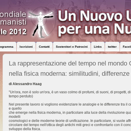
rogramma
Iscrizioni
Contatti
Sostenitori e Patrocini
Links
twitter
Face
La rappresentazione del tempo nel mondo 
nella fisica moderna: similitudini, differenze 
di Alessandro Haag
"Un'ora, non è solo un'ora, è un vaso colmo di profumi, di suoni, di progetti, di
tempo perduto)
Nel presente lavoro si vogliono evidenziare le analogie e le differenze tra i
e quello
che emerge nella fisica moderna, in particolare alla luce della rivoluzione quan
modelli
cosmologici e delle moderne teorie di unificazione. In particolare, si vuole aff
circolare del tempo nell'ottica degli antichi miti greci e confrontarlo con il c
sviluppo della fisica.