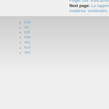
Piaget sull’“Educazion
Next page:
La rappre
moderna: similitudini, 
ENG
ITA
ESP
POR
FRA
RUS
ARA