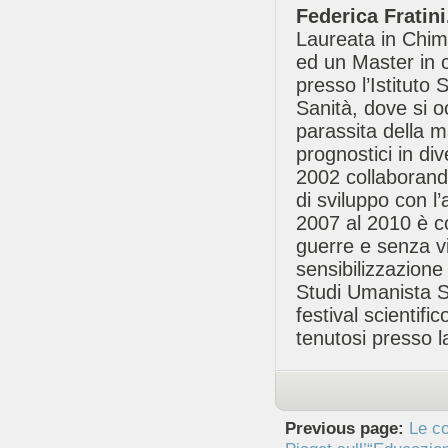
Federica Fratini
Laureata in Chimi
ed un Master in c
presso l’Istituto 
Sanità, dove si o
parassita della ma
prognostici in di
2002 collaborand
di sviluppo con l
2007 al 2010 è c
guerre e senza vi
sensibilizzazione
Studi Umanista S
festival scientif
tenutosi presso l
Previous page:
Le co