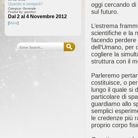
oggi cercando di
Quando si svolgerà?
Category: Generale
sul futuro.
Posted by: gianfrus
Dal 2 al 4 Novembre 2012
[
More
]
L’estrema framme
scientifiche e la
facendo perdere 
dell’Umano, per d
cogliere la simul
struttura con il 
Parleremo pertant
costituisce, o p
lungo il quale si
particolare di sp
guardiamo allo s
semplici esperime
le credenze più ra
proprio corpo fisi