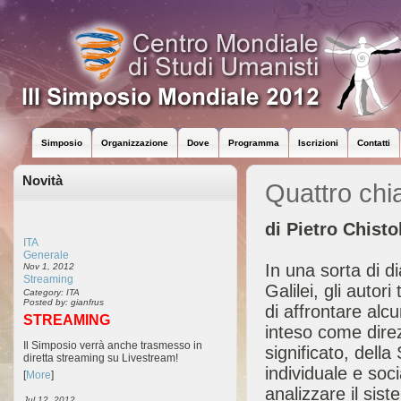
Simposio
Organizzazione
Dove
Programma
Iscrizioni
Contatti
Novità
Quattro chi
di Pietro Chisto
ITA
Generale
In una sorta di di
Nov 1, 2012
Streaming
Galilei, gli autor
Category: ITA
Posted by: gianfrus
di affrontare alc
STREAMING
inteso come dire
Il Simposio verrà anche trasmesso in
significato, dell
diretta streaming su Livestream!
individuale e soci
[
More
]
analizzare il sis
Jul 12, 2012