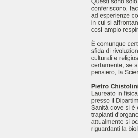
Questi sono solo 
conferiscono, fa
ad esperienze con
in cui si affronta
così ampio respi
È comunque certo 
sfida di rivoluzio
culturali e religio
certamente, se si
pensiero, la Scie
Pietro Chistolin
Laureato in fisica
presso il Dipartim
Sanità dove si è o
trapianti d'organo
attualmente si oc
riguardanti la bio