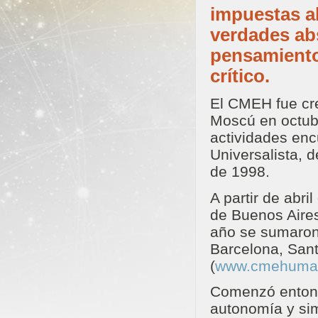
impuestas a
verdades ab
pensamiento 
crítico.
El CMEH fue cr
Moscú en octubre
actividades en
Universalista, 
de 1998.
A partir de abr
de Buenos Aire
año se sumaron
Barcelona, Sant
(
www.cmehuman
Comenzó entonce
autonomía y sim