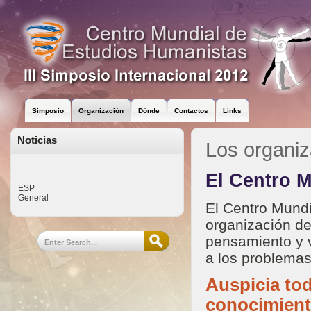
Simposio
Organización
Dónde
Contactos
Links
Noticias
Los organi
El Centro 
ESP
General
El Centro Mund
organización ded
pensamiento y v
a los problemas
Auspicia tod
conocimiento