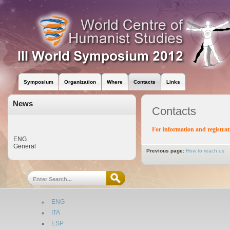
Symposium
Organization
Where
Contacts
Links
News
Contacts
For information and registrat
ENG
General
Previous page:
How to reach us
ENG
ITA
ESP