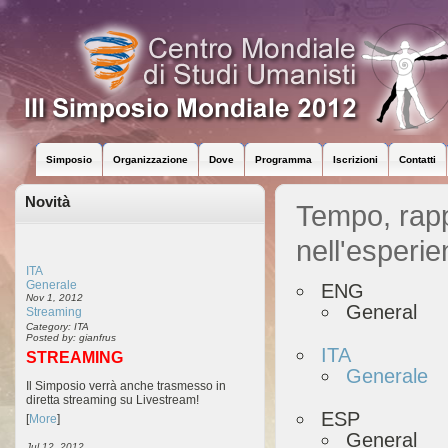
Simposio
Organizzazione
Dove
Programma
Iscrizioni
Contatti
Novità
Tempo, rapp
nell'esperi
ITA
Generale
ENG
Nov 1, 2012
General
Streaming
Category: ITA
Posted by: gianfrus
ITA
STREAMING
Generale
Il Simposio verrà anche trasmesso in
diretta streaming su Livestream!
ESP
[
More
]
General
Jul 12, 2012