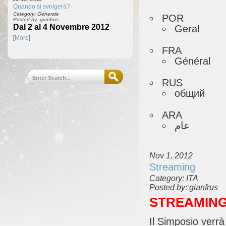
Quando si svolgerà?
Category: Generale
POR
Posted by: gianfrus
Dal 2 al 4 Novembre 2012
Geral
[
More
]
FRA
Général
RUS
общий
ARA
عام
Nov 1, 2012
Streaming
Category: ITA
Posted by: gianfrus
STREAMIN
Il Simposio verr