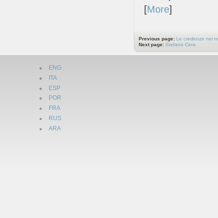
[
More
]
Previous page:
Le credenze nei mo
Next page:
Stefano Cera
ENG
ITA
ESP
POR
FRA
RUS
ARA